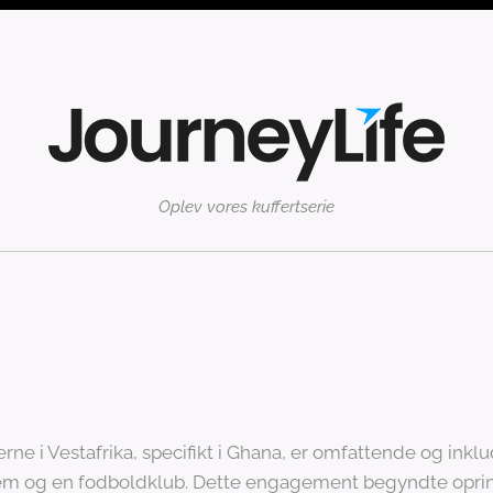
Oplev vores kuffertserie
e i Vestafrika, specifikt i Ghana, er omfattende og inklude
m og en fodboldklub. Dette engagement begyndte oprinde