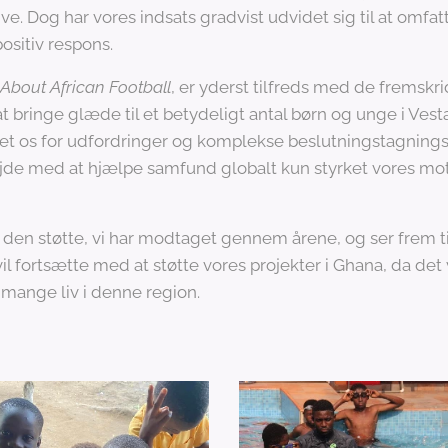
. Dog har vores indsats gradvist udvidet sig til at omfatt
positiv respons.
About African Football
, er yderst tilfreds med de fremskri
t bringe glæde til et betydeligt antal børn og unge i Vestaf
t os for udfordringer og komplekse beslutningstagningss
ejde med at hjælpe samfund globalt kun styrket vores moti
den støtte, vi har modtaget gennem årene, og ser frem til
 vil fortsætte med at støtte vores projekter i Ghana, da det 
 mange liv i denne region.