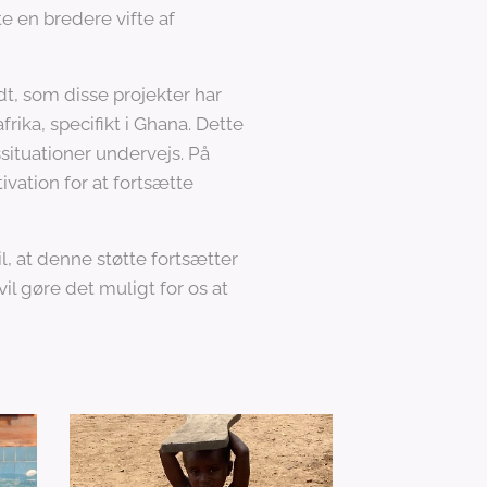
e en bredere vifte af
dt, som disse projekter har
rika, specifikt i Ghana. Dette
ituationer undervejs. På
vation for at fortsætte
, at denne støtte fortsætter
vil gøre det muligt for os at