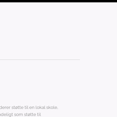
rer støtte til en lokal skole,
ligt som støtte til