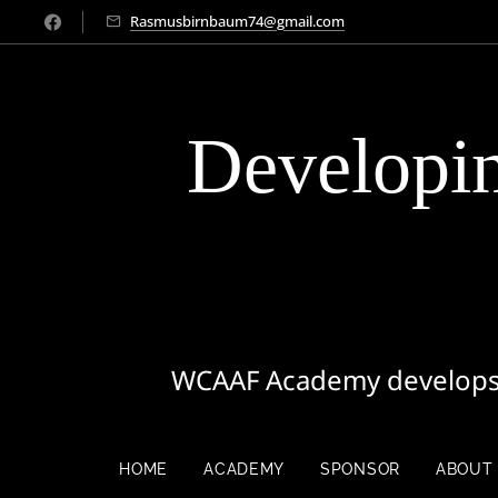
Rasmusbirnbaum74@gmail.com
Developin
WCAAF Academy develops y
HOME
ACADEMY
SPONSOR
ABOUT