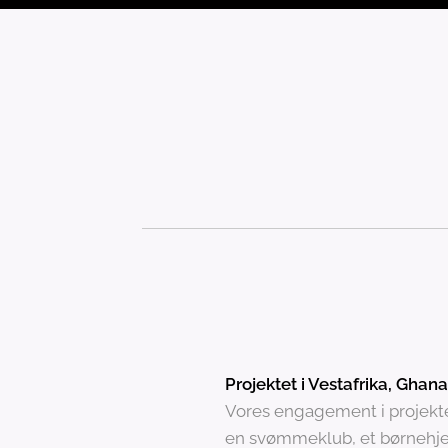
Projektet i Vestafrika, Ghana
Vores engagement i projektern
en svømmeklub, et børnehje