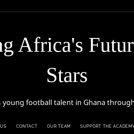
g Africa's Futur
Stars
oung football talent in Ghana through
opportunity
 US
CONTACT
OUR TEAM
SUPPORT THE ACADEM