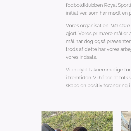
fodboldklubben Royal Sportive
initiativer, som har mødt en 
Vores organisation,
We Care 
gjort. Vores primære mål er a
mål har dog også præsentere
trods af dette har vores arb
vores indsats.
Vi er dybt taknemmelige for 
i fremtiden. Vi håber, at folk
skabe en positiv forandring i